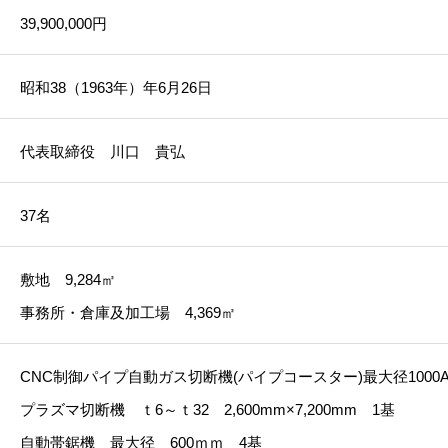
39,900,000円
昭和38（1963年）年6月26日
代表取締役 川口 貴弘
37名
敷地 9,284㎡
事務所・倉庫及加工場 4,369㎡
CNC制御パイプ自動ガス切断機(パイプコースター)最大径1000A 2
プラズマ切断機 ｔ6～ｔ32 2,600mm×7,200mm 1基
自動帯鋸機 最大径 600ｍｍ 4基