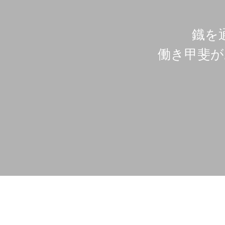
鐡を
働き甲斐が