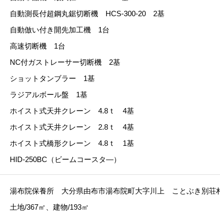
自動測長付超鋼丸鋸切断機 HCS-300-20 2基
自動倣い付き開先加工機 1台
高速切断機 1台
NC付ガストレーサー切断機 2基
ショットタンブラー 1基
ラジアルボール盤 1基
ホイスト式天井クレーン 4.8ｔ 4基
ホイスト式天井クレーン 2.8ｔ 4基
ホイスト式橋形クレーン 4.8ｔ 1基
HID-250BC（ビームコースタ―）
湯布院保養所 大分県由布市湯布院町大字川上 ことぶき別荘
土地/367㎡、建物/193㎡